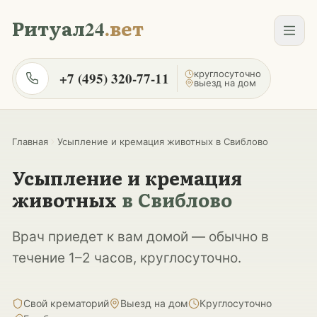
Перейти к содержанию
Ритуал24
.вет
круглосуточно
+7 (495) 320-77-11
выезд на дом
Главная
Усыпление и кремация животных в Свиблово
Усыпление и кремация
животных
в Свиблово
Врач приедет к вам домой — обычно в
течение 1–2 часов, круглосуточно.
Свой крематорий
Выезд на дом
Круглосуточно