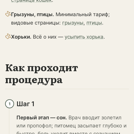
страница кошек
.
Грызуны, птицы.
Минимальный тариф;
видовые страницы:
грызуны
,
птицы
.
Хорьки.
Всё о них —
усыпить хорька
.
Как проходит
процедура
Шаг 1
1
Первый этап — сон.
Врач вводит золетил
или пропофол; питомец засыпает глубоко и
быстро, боль уходит вместе с сознанием.