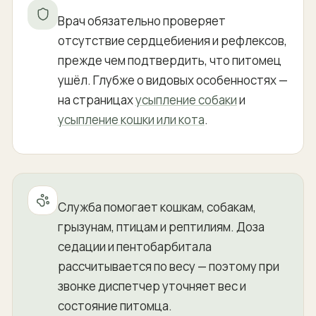
Врач обязательно проверяет
отсутствие сердцебиения и рефлексов,
прежде чем подтвердить, что питомец
ушёл. Глубже о видовых особенностях —
на страницах
усыпление собаки
и
усыпление кошки или кота
.
Служба помогает кошкам, собакам,
грызунам, птицам и рептилиям. Доза
седации и пентобарбитала
рассчитывается по весу — поэтому при
звонке диспетчер уточняет вес и
состояние питомца.