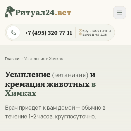
Перейти к содержанию
Ритуал24
.вет
круглосуточно
+7 (495) 320-77-11
выезд на дом
Главная
Усыпление в Химках
Усыпление
и
(эвтаназия)
кремация животных
в
Химках
Врач приедет к вам домой — обычно в
течение 1–2 часов, круглосуточно.