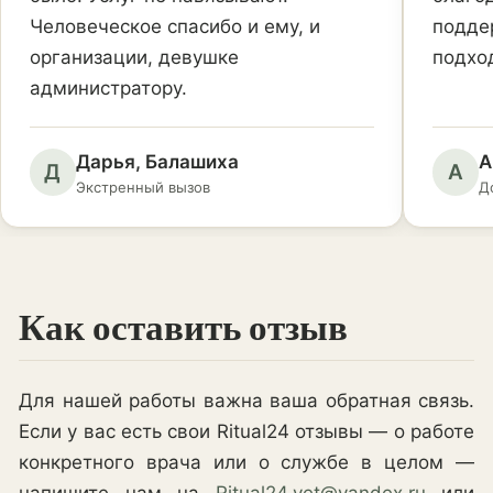
Человеческое спасибо и ему, и
подде
организации, девушке
подхо
администратору.
Дарья, Балашиха
А
Д
А
Экстренный вызов
Д
Как оставить отзыв
Для нашей работы важна ваша обратная связь.
Если у вас есть свои Ritual24 отзывы — о работе
конкретного врача или о службе в целом —
напишите нам на
Ritual24.vet@yandex.ru
или