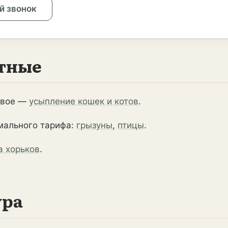
й звонок
тные
овое —
усыпление кошек и котов
.
мального тарифа:
грызуны
,
птицы
.
а хорьков
.
ура