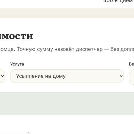
400 ₽ днём 
имости
томца. Точную сумму назовёт диспетчер — без допла
Услуга
Ве