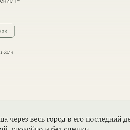
ение 1–
нок
з боли
а через весь город в его последний д
ой, спокойно и без спешки.