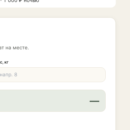
· 1 000 ₽ ночью
т на месте.
с, кг
—